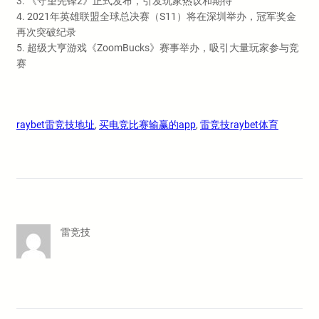
3. 《守望先锋2》正式发布，引发玩家热议和期待
4. 2021年英雄联盟全球总决赛（S11）将在深圳举办，冠军奖金
再次突破纪录
5. 超级大亨游戏《ZoomBucks》赛事举办，吸引大量玩家参与竞
赛
raybet雷竞技地址
, 
买电竞比赛输赢的app
, 
雷竞技raybet体育
雷竞技