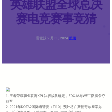
英雄联盟全球总决
赛电竞赛事竞猜
雷竞技
·
9 月 30, 2024
·
新闻
1. 王者荣耀职业联赛KPL决赛战队确定，EDG.M与WE二队将争夺
冠军
2. 2021年DOTA2国际邀请赛（TI10）预计将在斯德哥尔摩举办