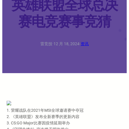
英雄联盟全球总决
赛电竞赛事竞猜
雷竞技
·
12 月 18, 2024
·
资讯
1. 荣耀战队在2021年MSI全球邀请赛中夺冠
2. 《英雄联盟》发布全新赛季的更新内容
3. CS:GO Major比赛因疫情延期举办