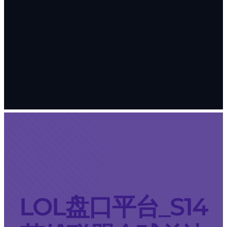
LOL盘口平台_S14