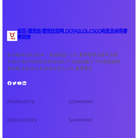
首页–雷竞技-雷竞技官网_DOTA2,LOL,CSGO电竞及体育赛
事竞猜
在今晚举行的 2024 《英雄联盟》LPL 夏季赛季后赛半决赛
中,BLG 电子竞技俱乐部成功以 3:1 的战绩赢下 TES,晋级夏季
赛决赛,这是 BLG 队史首次进入 LPL 夏季赛决
Facebook
Twitter
YouTube
LinkedIn
PRODUCTS
COMPANY
RESOURCES
SUPPORT