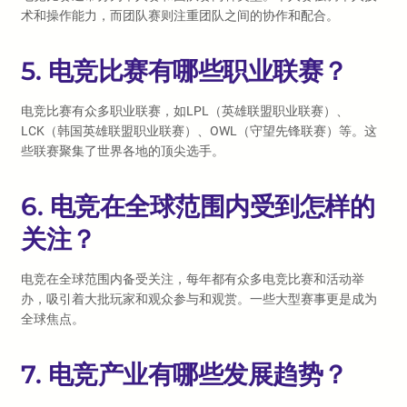
术和操作能力，而团队赛则注重团队之间的协作和配合。
5. 电竞比赛有哪些职业联赛？
电竞比赛有众多职业联赛，如LPL（英雄联盟职业联赛）、
LCK（韩国英雄联盟职业联赛）、OWL（守望先锋联赛）等。这
些联赛聚集了世界各地的顶尖选手。
6. 电竞在全球范围内受到怎样的
关注？
电竞在全球范围内备受关注，每年都有众多电竞比赛和活动举
办，吸引着大批玩家和观众参与和观赏。一些大型赛事更是成为
全球焦点。
7. 电竞产业有哪些发展趋势？