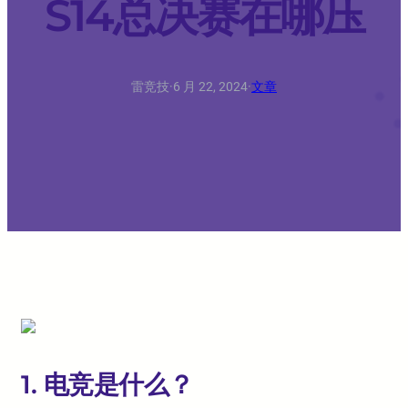
S14总决赛在哪压
雷竞技
·
6 月 22, 2024
·
文章
1. 电竞是什么？