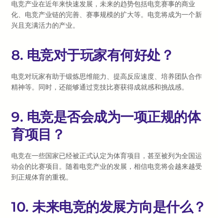
电竞产业在近年来快速发展，未来的趋势包括电竞赛事的商业
化、电竞产业链的完善、赛事规模的扩大等。电竞将成为一个新
兴且充满活力的产业。
8. 电竞对于玩家有何好处？
电竞对玩家有助于锻炼思维能力、提高反应速度、培养团队合作
精神等。同时，还能够通过竞技比赛获得成就感和挑战感。
9. 电竞是否会成为一项正规的体
育项目？
电竞在一些国家已经被正式认定为体育项目，甚至被列为全国运
动会的比赛项目。随着电竞产业的发展，相信电竞将会越来越受
到正规体育的重视。
10. 未来电竞的发展方向是什么？