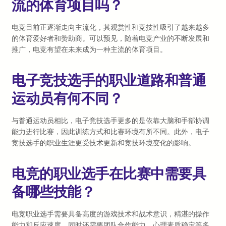
流的体育项目吗？
电竞目前正逐渐走向主流化，其观赏性和竞技性吸引了越来越多
的体育爱好者和赞助商。可以预见，随着电竞产业的不断发展和
推广，电竞有望在未来成为一种主流的体育项目。
电子竞技选手的职业道路和普通
运动员有何不同？
与普通运动员相比，电子竞技选手更多的是依靠大脑和手部协调
能力进行比赛，因此训练方式和比赛环境有所不同。此外，电子
竞技选手的职业生涯更受技术更新和竞技环境变化的影响。
电竞的职业选手在比赛中需要具
备哪些技能？
电竞职业选手需要具备高度的游戏技术和战术意识，精湛的操作
能力和反应速度，同时还需要团队合作能力、心理素质稳定等多