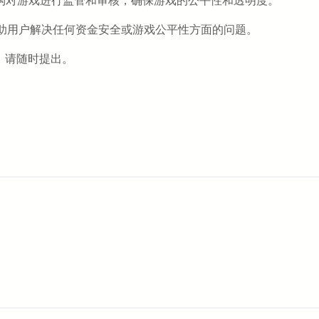
机构对游戏进行监管和审核，确保游戏的公平性和透明度。
帮助用户解决任何资金安全或游戏公平性方面的问题。
，请随时提出。