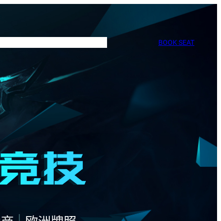
BOOK SEAT