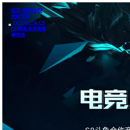
首页–雷竞技-雷
竞技官网
_DOTA2,LOL,CS
GO电竞及体育赛
事竞猜