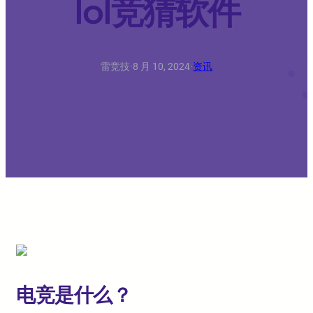
lol竞猜软件
雷竞技
·
8 月 10, 2024
·
资讯
电竞是什么？