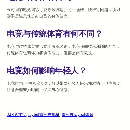
长时间的电竞训练可能导致眼睛疲劳、颈椎、腰椎等问题，所以
选手需注意保护好自己的身体健康。
电竞与传统体育有何不同？
电竞与传统体育在形式上有所区别，电竞强调技术和团队配合，
传统体育强调体力和协作能力，但都是体育竞技。
电竞如何影响年轻人？
电竞作为一种娱乐活动，可以带给年轻人快乐和激情，但也需要
注意合理安排时间，保持身心健康。
JJB竞技宝
, 
raybet雷竞技地址
, 
雷竞技raybet体育