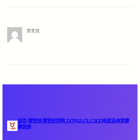
雷竞技
首页–雷竞技-雷竞技官网_DOTA2,LOL,CSGO电竞及体育赛
事竞猜