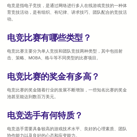
电竞是指电子竞技，是通过网络进行多人在线游戏竞技的一种体
育竞技活动，是有组织、有纪律、讲求技巧、团队配合的竞技活
动。
电竞比赛有哪些类型？
电竞比赛主要分为单人竞技和团队竞技两种类型，其中包括射
击、策略、MOBA、格斗等不同类型的比赛项目。
电竞比赛的奖金有多高？
电竞比赛的奖金随着行业的发展不断增加，一些知名比赛的奖金
池甚至能达到数百万美元。
电竞选手有何特质？
电竞选手需要具备较高的游戏技术水平、良好的心理素质、团队
协作能力以及良好的心态和应变能力。