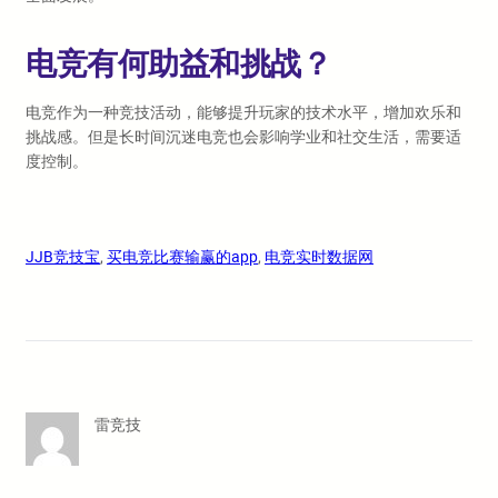
电竞有何助益和挑战？
电竞作为一种竞技活动，能够提升玩家的技术水平，增加欢乐和
挑战感。但是长时间沉迷电竞也会影响学业和社交生活，需要适
度控制。
JJB竞技宝
, 
买电竞比赛输赢的app
, 
电竞实时数据网
雷竞技