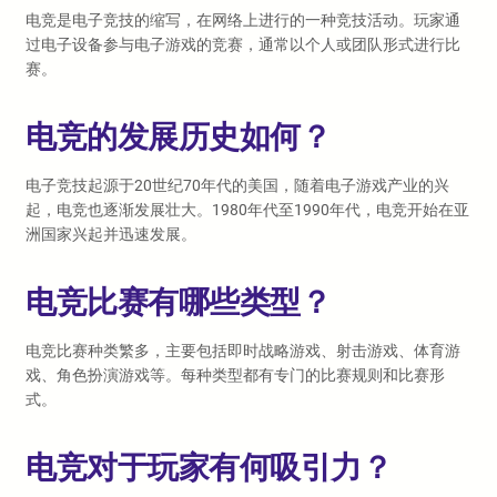
电竞是电子竞技的缩写，在网络上进行的一种竞技活动。玩家通
过电子设备参与电子游戏的竞赛，通常以个人或团队形式进行比
赛。
电竞的发展历史如何？
电子竞技起源于20世纪70年代的美国，随着电子游戏产业的兴
起，电竞也逐渐发展壮大。1980年代至1990年代，电竞开始在亚
洲国家兴起并迅速发展。
电竞比赛有哪些类型？
电竞比赛种类繁多，主要包括即时战略游戏、射击游戏、体育游
戏、角色扮演游戏等。每种类型都有专门的比赛规则和比赛形
式。
电竞对于玩家有何吸引力？